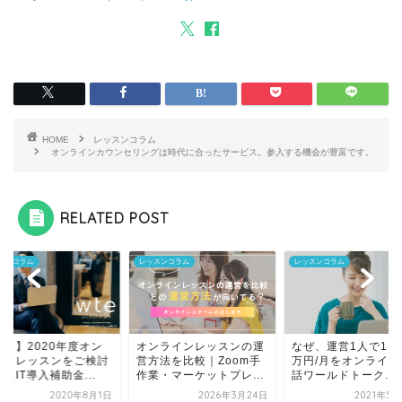
HOME
レッスンコラム
オンラインカウンセリングは時代に合ったサービス。参入する機会が豊富です。
RELATED POST
スンコラム
レッスンコラム
レッスンコラム
終了】2020年度オン
オンラインレッスンの運
なぜ、運営1人で1,4
インレッスンをご検討
営方法を比較｜Zoom手
万円/月をオンライン
にIT導入補助金...
作業・マーケットプレ...
話ワールドトーク...
2020年8月1日
2026年3月24日
2021年5