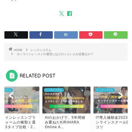
HOME
レッスンコラム
オンラインレッスンの運営にはどのくらい人が必要なの？
RELATED POST
スンコラム
レッスンコラム
レッスンコラム
ンラインレッスンプラ
AIのおかげで、5年間積
IT導入補助金2023
トフォームの種類と選
み重ねたKIRIHARA
ンラインスクール開
【3タイプ比較・2...
Online A...
コツ