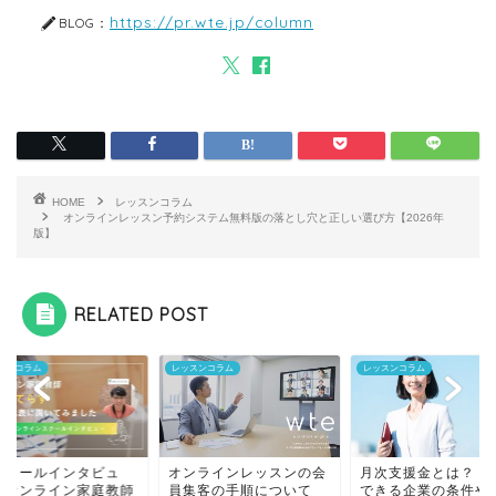
https://pr.wte.jp/column
BLOG：
HOME
レッスンコラム
オンラインレッスン予約システム無料版の落とし穴と正しい選び方【2026年
版】
RELATED POST
スンコラム
レッスンコラム
レッスンコラム
スクールインタビュ
オンラインレッスンの会
月次支援金とは？ 
：オンライン家庭教師
員集客の手順について
できる企業の条件や