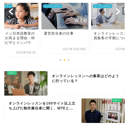
スンコラム
レッスンコラム
レッスンコラム
ンライン日本語教室の
運営担当者の仕事
オンラインレッスン
ーズが高まる理由：特
員集客の手順につい
技能ビザとインバウ
.
2021年10月28日
2020年7
2020年9月1日
オンラインレッスンへの集客はどのよう
に行っている？
オンラインレッスンを100サイト以上立
ち上げた制作責任者に聞く、WTEと...