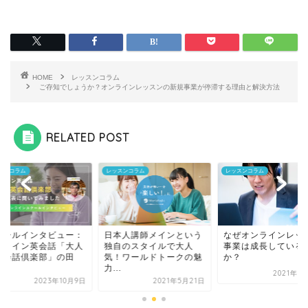
HOME
レッスンコラム
ご存知でしょうか？オンラインレッスンの新規事業が停滞する理由と解決方法
RELATED POST
スンコラム
レッスンコラム
レッスンコラム
クールインタビュー：
日本人講師メインという
なぜオンラインレッ
ンライン英会話「大人
独自のスタイルで大人
事業は成長している
英会話倶楽部」の田
気！ワールドトークの魅
か？
.
力...
2021年6
2023年10月9日
2021年5月21日