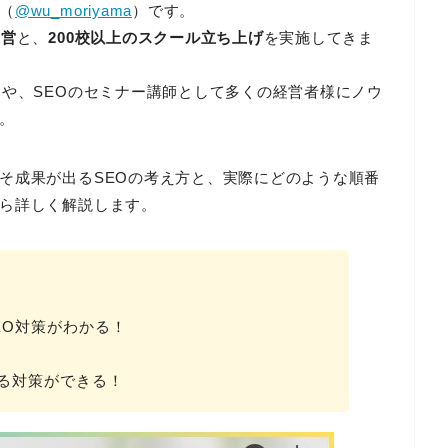
（
@wu_moriyama
）です。
運営
と、
200校以上のスクール立ち上げ
を実施してきま
験や、SEOのセミナー講師として多くの経営者様にノウ
。
そ成果が出るSEOの考え方と、実際にどのような順番
ら詳しく解説します。
EO対策がわかる！
る対策ができる！