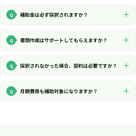
補助金は必ず採択されますか？
Q
必ずではありませんが、要件に沿って準備すれば採択の可能
性は十分あります。
書類作成はサポートしてもらえますか？
Q
はい、申請書類・計画書を専任アシスタントがサポートしま
す。
採択されなかった場合、契約は必要ですか？
Q
いいえ。不採択時の契約は不要ですのでご安心ください。
月額費用も補助対象になりますか？
Q
一部対象となる場合があります。詳細は無料診断でご案内し
ます。