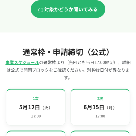
対象かどうか聞いてみる
通常枠・申請締切（公式）
事業スケジュール
の
通常枠
より（各回とも当日17:00締切）。詳細
は公式で開閉ブロックをご確認ください。別枠は日付が異なりま
す。
1次
2次
5月12日
6月15日
（火）
（月）
17:00
17:00