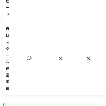
ピ
ー
ド
自
社
ス
ク
ー
◎
×
×
ル
運
営
実
績