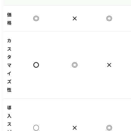
価
◎
×
◎
格
カ
ス
タ
〇
◎
×
マ
イ
ズ
性
導
入
ス
○
×
◎