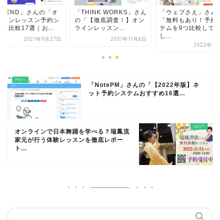
OREND」さんの「オ
「THINK WORKS」さん
「ウェブさえ」さん
ラインレッスン予約シ
の「【徹底調査！】オン
「無料もあり！予約
ム比較17選｜お...
ラインレッスン...
テムを9つ比較して
し...
2021年9月27日
2021年11月6日
2022年3月
「NotePM」さんの「【2022年版】ネ
ット予約システムおすすめ16選...
オンラインで日本舞踊を学べる？瑞鳳流
家元が行う体験レッスンを徹底レポー
ト...