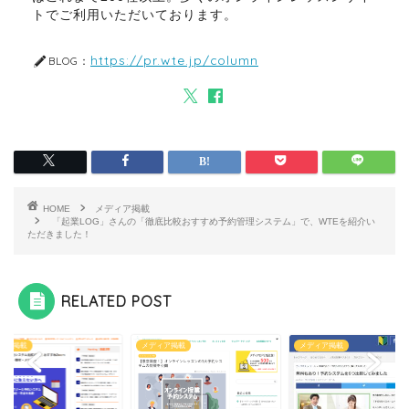
トでご利用いただいております。
https://pr.wte.jp/column
BLOG：
HOME
メディア掲載
「起業LOG」さんの「徹底比較おすすめ予約管理システム」で、WTEを紹介い
ただきました！
RELATED POST
ィア掲載
メディア掲載
メディア掲載