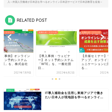
入～外国人労働者が日本語を学べるオンライン日本語サービスで日本語教育を促進～
RELATED POST
らせ・リリース
お知らせ・リリース
お知らせ・リリース
導入事例】オンライン
【導入事例・ウェビナ
【共催セミナー】ラ
ッスン予約システム
ー】ネット予約システム
アップ、オンライン
WTE」を、株式会社
「WTE」を、一般社団
ュニケーションに関
日...
る...
2021年7月9日
2022年6月2日
2022年7
IT導入補助金を活用し東南アジアで働き
たい日本人が現地語を学べるオンライ...