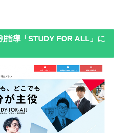
導「STUDY FOR ALL」に