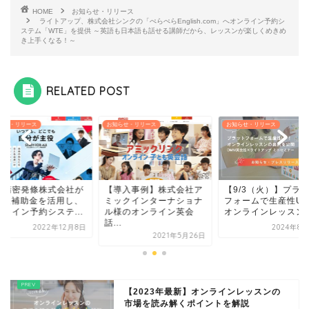
HOME
お知らせ・リリース
ライトアップ、株式会社シンクの「ぺらぺらEnglish.com」へオンライン予約シ
ステム「WTE」を提供 ～英語も日本語も話せる講師だから、レッスンが楽しくめきめ
き上手くなる！～
RELATED POST
らせ・リリース
お知らせ・リリース
お知らせ・リリース
施精密発條株式会社が
【導入事例】株式会社ア
【9/3（火）】プラ
T導入補助金を活用し、
ミックインターナショナ
フォームで生産性UP
ンライン予約システ...
ル様のオンライン英会
オンラインレッスンの.
話...
2022年12月8日
2024年8月
2021年5月26日
【2023年最新】オンラインレッスンの
市場を読み解くポイントを解説